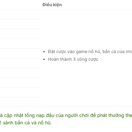
Điều kiện
Đặt cược vào game nổ hũ, bắn cá của nhà
Hoàn thành 3 vòng cược
 và cập nhật tổng nạp đầu của người chơi để phát thưởng th
2 sảnh bắn cá và nổ hũ.