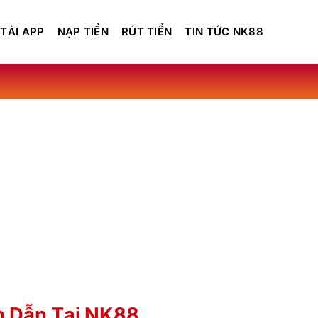
TẢI APP
NẠP TIỀN
RÚT TIỀN
TIN TỨC NK88
p Dẫn Tại NK88