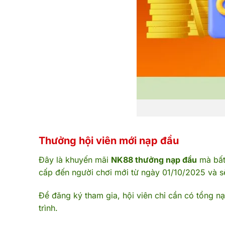
Thưởng hội viên mới nạp đầu
Đây là khuyến mãi
NK88 thưởng nạp đầu
mà bất
cấp đến người chơi mới từ ngày 01/10/2025 và sẽ
Để đăng ký tham gia, hội viên chỉ cần có tổng nạ
trình.