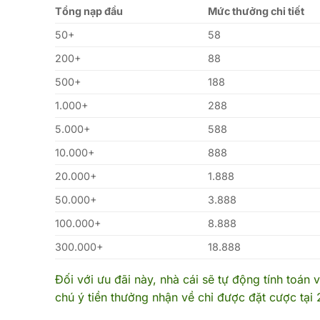
Tổng nạp đầu
Mức thưởng chi tiết
50+
58
200+
88
500+
188
1.000+
288
5.000+
588
10.000+
888
20.000+
1.888
50.000+
3.888
100.000+
8.888
300.000+
18.888
Đối với ưu đãi này, nhà cái sẽ tự động tính toán
chú ý tiền thưởng nhận về chỉ được đặt cược tại 