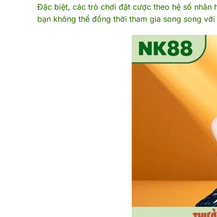
Đặc biệt, các trò chơi đặt cược theo hệ số nhân
bạn không thể đồng thời tham gia song song với