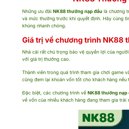
Những ưu đãi
NK88 thưởng nạp đầu
là chương tr
và mức thưởng trước khi quyết định. Hãy cùng 
khủng nhanh chóng.
Giá trị về chương trình NK88
Nhà cái rất chú trọng bảo vệ quyền lợi của ngườ
với giá trị thưởng cao.
Thành viên trong quá trình tham gia chơi game v
cũng đem lại khoản vốn tốt cho khách hàng nếu 
Đặc biệt, các chương trình về
NK88 thưởng nạp 
về vốn của nhiều khách hàng đang tham gia trải