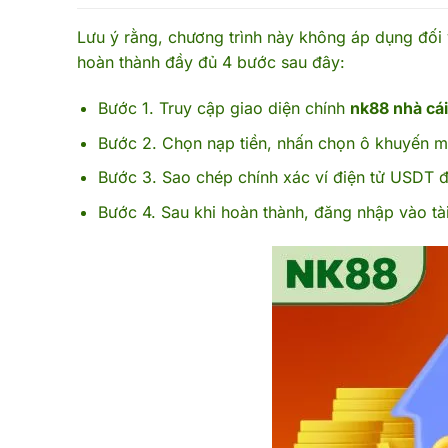
Lưu ý rằng, chương trình này không áp dụng đối 
hoàn thành đầy đủ 4 bước sau đây:
Bước 1. Truy cập giao diện chính
nk88 nhà cái
Bước 2. Chọn nạp tiền, nhấn chọn ô khuyến 
Bước 3. Sao chép chính xác ví điện tử USDT đ
Bước 4. Sau khi hoàn thành, đăng nhập vào tà