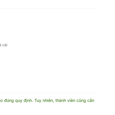
 cái
eo đúng quy định. Tuy nhiên, thành viên cũng cần