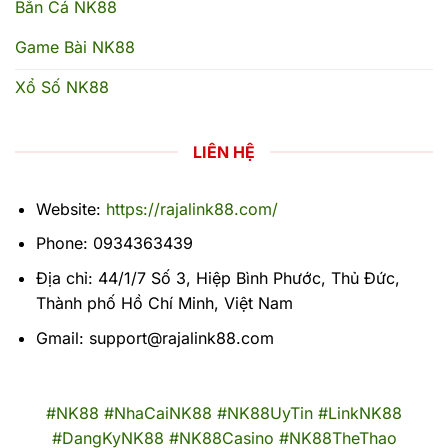
Bắn Cá NK88
Game Bài NK88
Xổ Số NK88
LIÊN HỆ
Website:
https://rajalink88.com/
Phone: 0934363439
Địa chỉ: 44/1/7 Số 3, Hiệp Bình Phước, Thủ Đức,
Thành phố Hồ Chí Minh, Việt Nam
Gmail:
support@rajalink88.com
#NK88 #NhaCaiNK88 #NK88UyTin #LinkNK88
#DangKyNK88 #NK88Casino #NK88TheThao