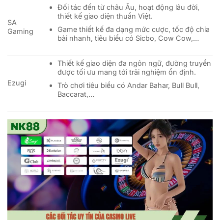
Đối tác đến từ châu Âu, hoạt động lâu đời,
thiết kế giao diện thuần Việt.
SA
Game thiết kế đa dạng mức cược, tốc độ chia
Gaming
bài nhanh, tiêu biểu có Sicbo, Cow Cow,…
Thiết kế giao diện đa ngôn ngữ, đường truyền
được tối ưu mang tới trải nghiệm ổn định.
Ezugi
Trò chơi tiêu biểu có Andar Bahar, Bull Bull,
Baccarat,…