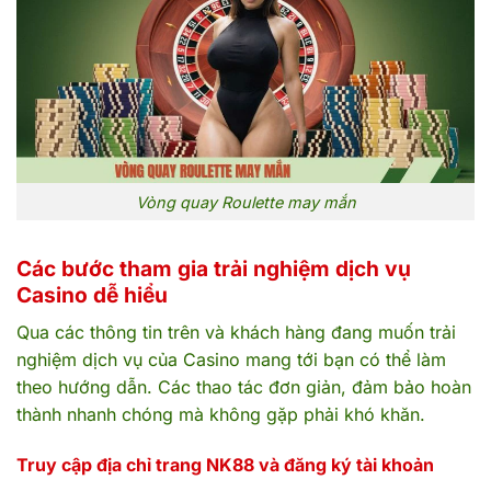
Vòng quay Roulette may mắn
Các bước tham gia trải nghiệm dịch vụ
Casino dễ hiểu
Qua các thông tin trên và khách hàng đang muốn trải
nghiệm dịch vụ của Casino mang tới bạn có thể làm
theo hướng dẫn. Các thao tác đơn giản, đảm bảo hoàn
thành nhanh chóng mà không gặp phải khó khăn.
Truy cập địa chỉ trang NK88 và đăng ký tài khoản