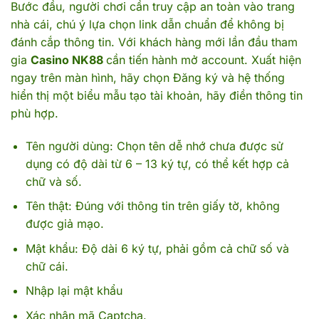
Bước đầu, người chơi cần truy cập an toàn vào trang
nhà cái, chú ý lựa chọn link dẫn chuẩn để không bị
đánh cắp thông tin. Với khách hàng mới lần đầu tham
gia
Casino NK88
cần tiến hành mở account. Xuất hiện
ngay trên màn hình, hãy chọn Đăng ký và hệ thống
hiển thị một biểu mẫu tạo tài khoản, hãy điền thông tin
phù hợp.
Tên người dùng: Chọn tên dễ nhớ chưa được sử
dụng có độ dài từ 6 – 13 ký tự, có thể kết hợp cả
chữ và số.
Tên thật: Đúng với thông tin trên giấy tờ, không
được giả mạo.
Mật khẩu: Độ dài 6 ký tự, phải gồm cả chữ số và
chữ cái.
Nhập lại mật khẩu
Xác nhận mã Captcha.