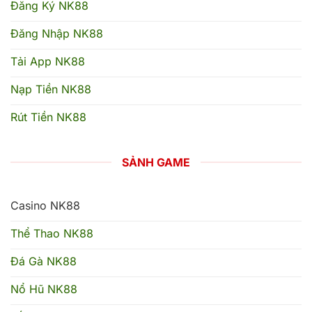
Đăng Ký NK88
Đăng Nhập NK88
Tải App NK88
Nạp Tiền NK88
Rút Tiền NK88
SẢNH GAME
Casino NK88
Thể Thao NK88
Đá Gà NK88
Nổ Hũ NK88