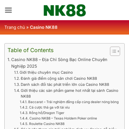
Bỏ
qua
nội
dung
Trang chủ
»
Casino NK88
Table of Contents
Casino NK88 – Địa Chỉ Sòng Bạc Online Chuyên
Nghiệp 2025
Giới thiệu chuyên mục Casino
Đánh giá điểm cộng sân chơi Casino NK88
Danh sách đối tác phát triển lớn của Casino NK88
Giới thiệu các sản phẩm game hot nhất tại sảnh Casino
NK88
Baccarat – Trải nghiệm đẳng cấp cùng dealer nóng bỏng
Cá cược thả ga với tài xỉu
Rồng hổ/Dragon Tiger
Casino NK88 – Texas Holdem Poker online
Roulette Casino NK88