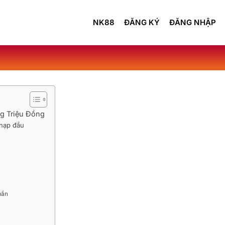
NK88
ĐĂNG KÝ
ĐĂNG NHẬP
g Triệu Đồng
 nạp đầu
n
uần