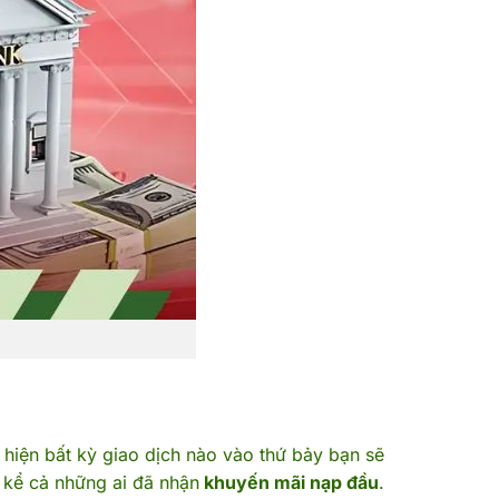
 hiện bất kỳ giao dịch nào vào thứ bảy bạn sẽ
n kể cả những ai đã nhận
khuyến mãi nạp đầu
.