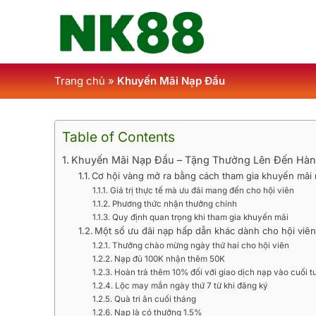
Bỏ
qua
nội
dung
Trang chủ
»
Khuyến Mãi Nạp Đầu
Table of Contents
Khuyến Mãi Nạp Đầu – Tặng Thưởng Lên Đến Hàn
Cơ hội vàng mở ra bằng cách tham gia khuyến mãi
Giá trị thực tế mà ưu đãi mang đến cho hội viên
Phương thức nhận thưởng chính
Quy định quan trọng khi tham gia khuyến mãi
Một số ưu đãi nạp hấp dẫn khác dành cho hội viê
Thưởng chào mừng ngày thứ hai cho hội viên
Nạp đủ 100K nhận thêm 50K
Hoàn trả thêm 10% đối với giao dịch nạp vào cuối t
Lộc may mắn ngày thứ 7 từ khi đăng ký
Quà tri ân cuối tháng
Nạp là có thưởng 1.5%