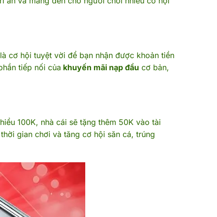
tri ân và mang đến cho người chơi nhiều cơ hội
 là cơ hội tuyệt vời để bạn nhận được khoản tiền
hần tiếp nối của
khuyến mãi nạp đầu
cơ bản,
thiểu 100K, nhà cái sẽ tặng thêm 50K vào tài
hời gian chơi và tăng cơ hội săn cá, trúng