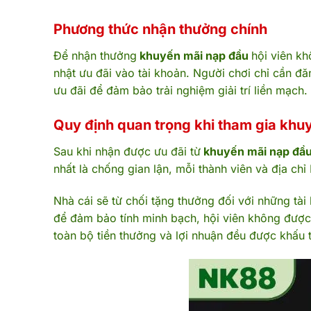
Phương thức nhận thưởng chính
Để nhận thưởng
khuyến mãi nạp đầu
hội viên kh
nhật ưu đãi vào tài khoản. Người chơi chỉ cần đ
ưu đãi để đảm bảo trải nghiệm giải trí liền mạch.
Quy định quan trọng khi tham gia khu
Sau khi nhận được ưu đãi từ
khuyến mãi nạp đầu
nhất là chống gian lận, mỗi thành viên và địa ch
Nhà cái sẽ từ chối tặng thưởng đối với những tài
để đảm bảo tính minh bạch, hội viên không được 
toàn bộ tiền thưởng và lợi nhuận đều được khấu 