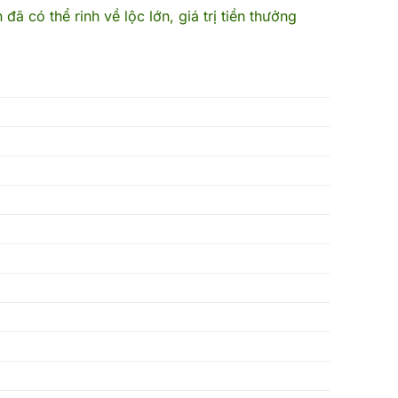
ã có thể rinh về lộc lớn, giá trị tiền thưởng