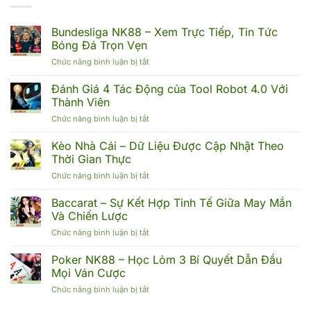
Bundesliga NK88 – Xem Trực Tiếp, Tin Tức
Bóng Đá Trọn Vẹn
Chức năng bình luận bị tắt
ở
Bundesliga
NK88
Đánh Giá 4 Tác Động của Tool Robot 4.0 Với
–
Thành Viên
Xem
Chức năng bình luận bị tắt
ở
Trực
Đánh
Tiếp,
Giá
Kèo Nhà Cái – Dữ Liệu Được Cập Nhật Theo
Tin
4
Tức
Thời Gian Thực
Tác
Bóng
Chức năng bình luận bị tắt
ở
Động
Đá
Kèo
của
Trọn
Nhà
Baccarat – Sự Kết Hợp Tinh Tế Giữa May Mắn
Tool
Vẹn
Cái
Robot
Và Chiến Lược
–
4.0
Chức năng bình luận bị tắt
ở
Dữ
Với
Baccarat
Liệu
Thành
–
Poker NK88 – Học Lỏm 3 Bí Quyết Dẫn Đầu
Được
Viên
Sự
Cập
Mọi Ván Cược
Kết
Nhật
Chức năng bình luận bị tắt
ở
Hợp
Theo
Poker
Tinh
Thời