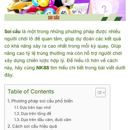
Soi cầu
là một trong những phương pháp được nhiều
người chơi lô đề quan tâm, giúp dự đoán các kết quả
có khả năng xảy ra cao nhất trong mỗi kỳ quay. Giúp
nâng cao tỷ lệ trúng thưởng mà còn hỗ trợ người chơi
xây dựng chiến lược hợp lý. Để hiểu rõ hơn về cách
này, hãy cùng
NK88
tìm hiểu chi tiết trong bài viết dưới
đây.
Table of Contents
Phương pháp soi cầu phổ biến
Dựa trên bạc nhớ
Dựa trên tổng đề
Dựa trên đầu câm, đuôi câm
Cách soi cầu hiệu quả