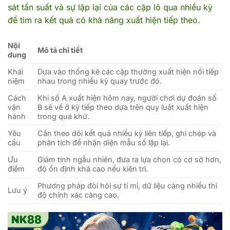
sát tần suất và sự lặp lại của các cặp lô qua nhiều kỳ
để tìm ra kết quả có khả năng xuất hiện tiếp theo.
Nội
Mô tả chi tiết
dung
Khái
Dựa vào thống kê các cặp thường xuất hiện nối tiếp
niệm
nhau trong nhiều kỳ quay trước đó.
Cách
Khi số A xuất hiện hôm nay, người chơi dự đoán số
vận
B sẽ về ở kỳ tiếp theo dựa trên quy luật xuất hiện
hành
trong quá khứ.
Yêu
Cần theo dõi kết quả nhiều kỳ liên tiếp, ghi chép và
cầu
phân tích để nhận diện mẫu số lặp lại.
Ưu
Giảm tính ngẫu nhiên, đưa ra lựa chọn có cơ sở hơn,
điểm
độ ổn định khá cao nếu kiên trì.
Phương pháp đòi hỏi sự tỉ mỉ, dữ liệu càng nhiều thì
Lưu ý
độ chính xác càng cao.