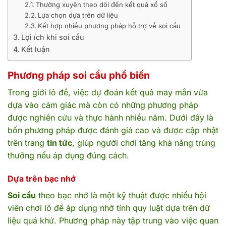
Thường xuyên theo dõi đến kết quả xổ số
Lựa chọn dựa trên dữ liệu
Kết hợp nhiều phương pháp hỗ trợ về soi cầu
Lợi ích khi soi cầu
Kết luận
Phương pháp soi cầu phổ biến
Trong giới lô đề, việc dự đoán kết quả may mắn vừa
dựa vào cảm giác mà còn có những phương pháp
được nghiên cứu và thực hành nhiều năm. Dưới đây là
bốn phương pháp được đánh giá cao và được cập nhật
trên trang
tin tức
, giúp người chơi tăng khả năng trúng
thưởng nếu áp dụng đúng cách.
Dựa trên bạc nhớ
Soi cầu
theo bạc nhớ là một kỹ thuật được nhiều hội
viên chơi lô đề áp dụng nhờ tính quy luật dựa trên dữ
liệu quá khứ. Phương pháp này tập trung vào việc quan